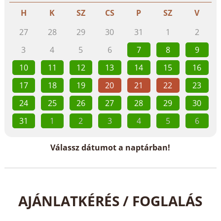
H
K
SZ
CS
P
SZ
V
27
28
29
30
31
1
2
3
4
5
6
7
8
9
10
11
12
13
14
15
16
17
18
19
20
21
22
23
24
25
26
27
28
29
30
31
1
2
3
4
5
6
Válassz dátumot a naptárban!
AJÁNLATKÉRÉS / FOGLALÁS