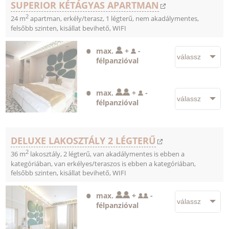
SUPERIOR KÉTÁGYAS APARTMAN
2
24 m
apartman, erkély/terasz, 1 légterű, nem akadálymentes,
felsőbb szinten, kisállat bevihető, WIFI
max.
+
-
félpanzióval
max.
+
-
félpanzióval
DELUXE LAKOSZTÁLY 2 LÉGTERŰ
2
36 m
lakosztály, 2 légterű, van akadálymentes is ebben a
kategóriában, van erkélyes/teraszos is ebben a kategóriában,
felsőbb szinten, kisállat bevihető, WIFI
max.
+
-
félpanzióval