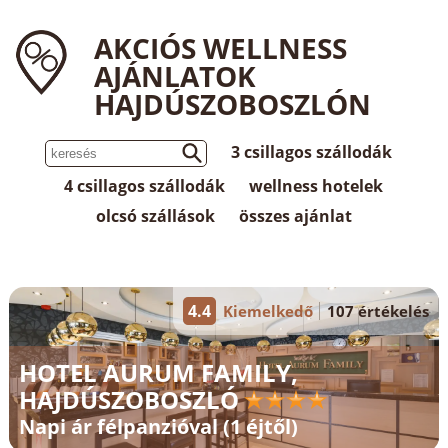
AKCIÓS WELLNESS
AJÁNLATOK
HAJDÚSZOBOSZLÓN
3 csillagos szállodák
4 csillagos szállodák
wellness hotelek
olcsó szállások
összes ajánlat
4.4
Kiemelkedő
107 értékelés
HOTEL AURUM FAMILY,
HAJDÚSZOBOSZLÓ
Napi ár félpanzióval (1 éjtől)