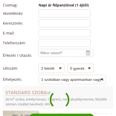
Csomag:
Napi ár félpanzióval (1 éjtől)
Vezetéknév:
Keresztnév:
E-mail:
Telefonszám:
Érkezés / Utazás:
Létszám:
Elhelyezés:
STANDARD SZOBA
2
26 m
szoba, erkély/terasz, 1 légterű, nem akadálymentes, felsőbb
szinten, kisállat bevihető, WIFI
max.
+
-