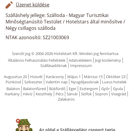
Üzenet küldése
Szálláshely jellege: Szálloda - Magyar Turisztikai
Minőségtanúsító Testület / Hotelstars által minősítve /
Négy csillagos szálloda
NTAK azonosító: SZ21003069
Szerzői jog © 2004-2026 Hotelstart Kft. Minden jog fenntartva.
Általános Felhasználási Feltételek
Adatvédelem
Jogi közlemény
Szállásadóknak
Impresszum
Augusztus 20
Húsvét
Karácsony
Május 1
Március 15
Október 23
Pünkösd
Szilveszter
Valentin nap
Nyugdíjasoknak
Luxus hotelek
Balaton
Balatonfüred
Bükfürdő
Eger
Esztergom
Győr
Gyula
Harkány
Hévíz
Keszthely
Pécs
Sárvár
Siófok
Sopron
Visegrád
Zalakaros
Az oldal a Szállásvadász csoport tagja.