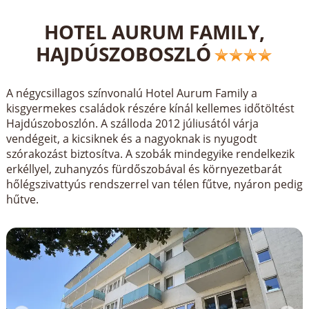
HOTEL AURUM FAMILY,
HAJDÚSZOBOSZLÓ
A négycsillagos színvonalú Hotel Aurum Family a
kisgyermekes családok részére kínál kellemes időtöltést
Hajdúszoboszlón. A szálloda 2012 júliusától várja
vendégeit, a kicsiknek és a nagyoknak is nyugodt
szórakozást biztosítva. A szobák mindegyike rendelkezik
erkéllyel, zuhanyzós fürdőszobával és környezetbarát
hőlégszivattyús rendszerrel van télen fűtve, nyáron pedig
hűtve.