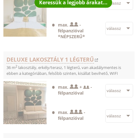
félpanzióval
max.
-
félpanzióval
*NÉPSZERŰ*
DELUXE LAKOSZTÁLY 1 LÉGTERŰ
2
36 m
lakosztály, erkély/terasz, 1 légterű, van akadálymentes is
ebben a kategóriában, felsőbb szinten, kisállat bevihető, WIFI
max.
+
-
félpanzióval
max.
-
félpanzióval