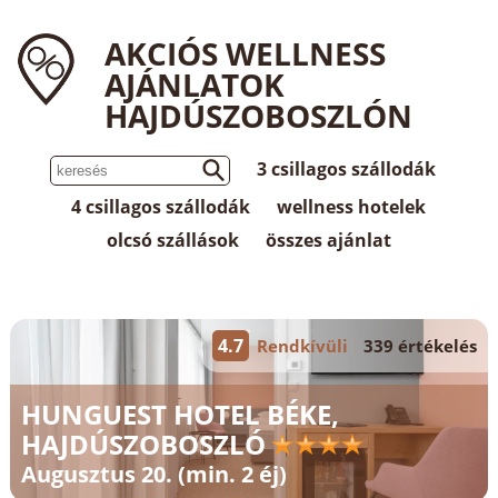
AKCIÓS WELLNESS
AJÁNLATOK
HAJDÚSZOBOSZLÓN
3 csillagos szállodák
4 csillagos szállodák
wellness hotelek
olcsó szállások
összes ajánlat
4.7
Rendkívüli
339 értékelés
HUNGUEST HOTEL BÉKE,
HAJDÚSZOBOSZLÓ
Augusztus 20. (min. 2 éj)