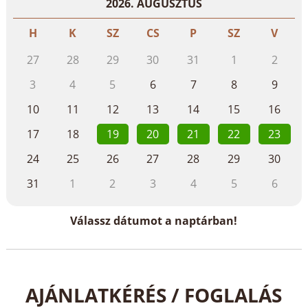
2026. AUGUSZTUS
H
K
SZ
CS
P
SZ
V
27
28
29
30
31
1
2
3
4
5
6
7
8
9
10
11
12
13
14
15
16
17
18
19
20
21
22
23
24
25
26
27
28
29
30
31
1
2
3
4
5
6
Válassz dátumot a naptárban!
AJÁNLATKÉRÉS / FOGLALÁS