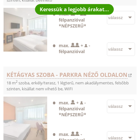
max.
+
-
félpanzióval
*NÉPSZERŰ*
max.
+
-
félpanzióval
KÉTÁGYAS SZOBA - PARKRA NÉZŐ OLDALON
2
18 m
szoba, erkély/terasz, 1 légterű, nem akadálymentes, felsőbb
szinten, kisállat nem vihető be, WIFI
max.
+
-
félpanzióval
*NÉPSZERŰ*
max.
-