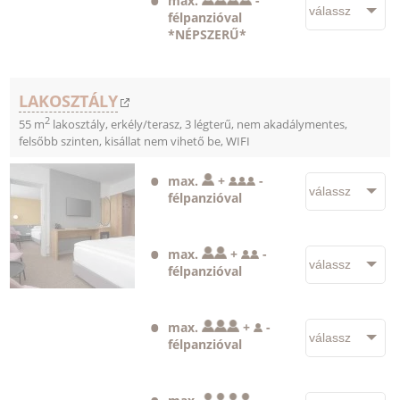
max.
-
félpanzióval
*NÉPSZERŰ*
LAKOSZTÁLY
2
55 m
lakosztály, erkély/terasz, 3 légterű, nem akadálymentes,
felsőbb szinten, kisállat nem vihető be, WIFI
max.
+
-
félpanzióval
max.
+
-
félpanzióval
max.
+
-
félpanzióval