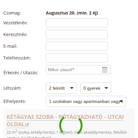
Csomag:
Augusztus 20. (min. 2 éj)
Vezetéknév:
Keresztnév:
E-mail:
Telefonszám:
Érkezés / Utazás:
Létszám:
Elhelyezés:
KÉTÁGYAS SZOBA - PÓTÁGYAZHATÓ - UTCAI
OLDAL
2
22 m
szoba, erkély/terasz, 1 légterű, nem akadálymentes, felsőbb
szinten, kisállat bevihető