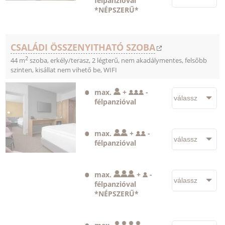
félpanzióval
*NÉPSZERŰ*
CSALÁDI ÖSSZENYITHATÓ SZOBA
2
44 m
szoba, erkély/terasz, 2 légterű, nem akadálymentes, felsőbb
szinten, kisállat nem vihető be, WIFI
max.
+
-
félpanzióval
max.
+
-
félpanzióval
max.
+
-
félpanzióval
*NÉPSZERŰ*