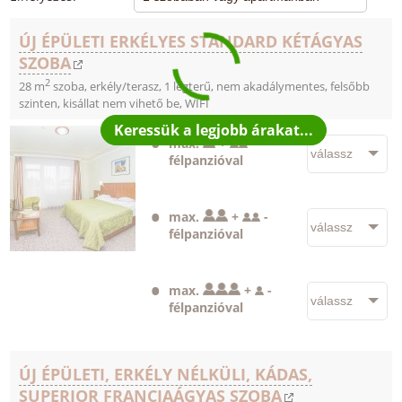
ÚJ ÉPÜLETI ERKÉLYES STANDARD KÉTÁGYAS
SZOBA
2
28 m
szoba, erkély/terasz, 1 légterű, nem akadálymentes, felsőbb
szinten, kisállat nem vihető be, WIFI
max.
+
-
félpanzióval
max.
+
-
félpanzióval
max.
+
-
félpanzióval
ÚJ ÉPÜLETI, ERKÉLY NÉLKÜLI, KÁDAS,
SUPERIOR FRANCIAÁGYAS SZOBA