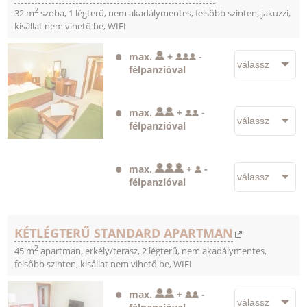
2
32 m
szoba, 1 légterű, nem akadálymentes, felsőbb szinten, jakuzzi,
kisállat nem vihető be, WIFI
max.
+
-
félpanzióval
max.
+
-
félpanzióval
max.
+
-
félpanzióval
KÉTLÉGTERŰ STANDARD APARTMAN
2
45 m
apartman, erkély/terasz, 2 légterű, nem akadálymentes,
felsőbb szinten, kisállat nem vihető be, WIFI
max.
+
-