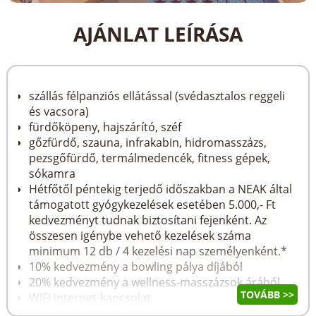
AJÁNLAT LEÍRÁSA
szállás félpanziós ellátással (svédasztalos reggeli
és vacsora)
fürdőköpeny, hajszárító, széf
gőzfürdő, szauna, infrakabin, hidromasszázs,
pezsgőfürdő, termálmedencék, fitness gépek,
sókamra
Hétfőtől péntekig terjedő időszakban a NEAK által
támogatott gyógykezelések esetében 5.000,- Ft
kedvezményt tudnak biztosítani fejenként. Az
összesen igénybe vehető kezelések száma
minimum 12 db / 4 kezelési nap személyenként.*
10% kedvezmény a bowling pálya díjából
20% kedvezmény a wellness-masszázsok árából
TOVÁBB >>
WIFI internet-kapcsolat
valamint az ÁFA