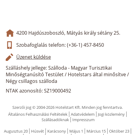
4200 Hajdúszoboszló, Mátyás király sétány 25.
Szobafoglalás telefon: (+36-1) 457-8450
Üzenet küldése
Szálláshely jellege: Szálloda - Magyar Turisztikai
Minőségtanúsító Testület / Hotelstars által minősítve /
Négy csillagos szálloda
NTAK azonosító: SZ19000492
Szerzői jog © 2004-2026 Hotelstart Kft. Minden jog fenntartva.
Általános Felhasználási Feltételek
Adatvédelem
Jogi közlemény
Szállásadóknak
Impresszum
Augusztus 20
Húsvét
Karácsony
Május 1
Március 15
Október 23