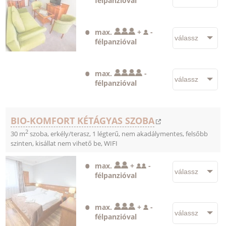
félpanzióval
max.
+
-
félpanzióval
max.
-
félpanzióval
BIO-KOMFORT KÉTÁGYAS SZOBA
2
30 m
szoba, erkély/terasz, 1 légterű, nem akadálymentes, felsőbb
szinten, kisállat nem vihető be, WIFI
max.
+
-
félpanzióval
max.
+
-
félpanzióval