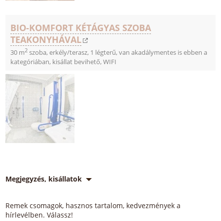
BIO-KOMFORT KÉTÁGYAS SZOBA
TEAKONYHÁVAL
2
30 m
szoba, erkély/terasz, 1 légterű, van akadálymentes is ebben a
kategóriában, kisállat bevihető, WIFI
Megjegyzés, kisállatok
Remek csomagok, hasznos tartalom, kedvezmények a
hírlevélben. Válassz!