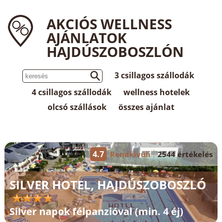
AKCIÓS WELLNESS
AJÁNLATOK
HAJDÚSZOBOSZLÓN
3 csillagos szállodák
4 csillagos szállodák
wellness hotelek
olcsó szállások
összes ajánlat
4.7
Rendkívüli
2544 értékelés
SILVER HOTEL, HAJDÚSZOBOSZLÓ
Silver napok félpanzióval (min. 4 éj)