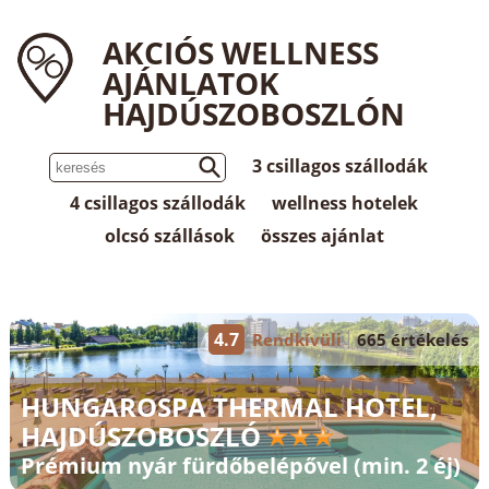
AKCIÓS WELLNESS
AJÁNLATOK
HAJDÚSZOBOSZLÓN
3 csillagos szállodák
4 csillagos szállodák
wellness hotelek
olcsó szállások
összes ajánlat
4.7
Rendkívüli
665 értékelés
HUNGAROSPA THERMAL HOTEL,
HAJDÚSZOBOSZLÓ
Prémium nyár fürdőbelépővel (min. 2 éj)