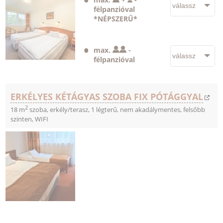
félpanzióval
*NÉPSZERŰ*
max.
-
félpanzióval
ERKÉLYES KÉTÁGYAS SZOBA FIX PÓTÁGGYAL
2
18 m
szoba, erkély/terasz, 1 légterű, nem akadálymentes, felsőbb
szinten, WIFI