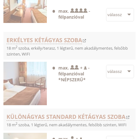
max.
-
félpanzióval
ERKÉLYES KÉTÁGYAS SZOBA
2
18 m
szoba, erkély/terasz, 1 légterű, nem akadálymentes, felsőbb
szinten, WIFI
max.
+
-
félpanzióval
*NÉPSZERŰ*
KÜLÖNÁGYAS STANDARD KÉTÁGYAS SZOBA
2
18 m
szoba, 1 légterű, nem akadálymentes, felsőbb szinten, WIFI
max.
+
-