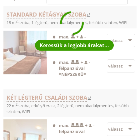
STANDARD KÉTÁGYAS SZOBA
2
18 m
szoba, 1 légterű, nem akadálymentes, felsőbb szinten, WIFI
max.
+
-
félpanzióval
max.
+
-
félpanzióval
*NÉPSZERŰ*
KÉT LÉGTERŰ CSALÁDI SZOBA
2
22 m
szoba, erkély/terasz, 2 légterű, nem akadálymentes, felsőbb
szinten, WIFI
max.
+
-
félpanzióval