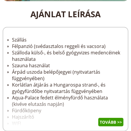
AJÁNLAT LEÍRÁSA
Szállás
Félpanzió (svédasztalos reggeli és vacsora)
Szálloda külső-, és belső gyógyvizes medencéinek
használata
Szauna használat
Árpád uszoda belépőjegyei (nyitvatartás
függvényében)
Korlátlan átjárás a Hungarospa strand-, és
gyógyfürdőbe nyitvatartás függvényében
Aqua-Palace fedett élményfürdő használata
(kivéve elutazás napján)
Fürdőköpeny
Hajszárító
TOVÁBB >>
WIFI
ÁFA