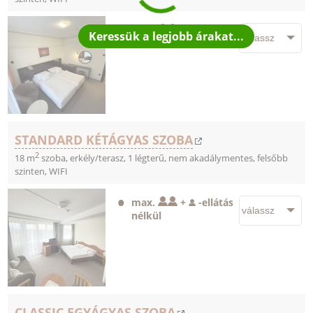
max.
+
-
ellátás
nélkül
STANDARD KÉTÁGYAS SZOBA
2
18 m
szoba, erkély/terasz, 1 légterű, nem akadálymentes, felsőbb
szinten, WIFI
max.
+
-
ellátás
nélkül
CLASSIC EGYÁGYAS SZOBA