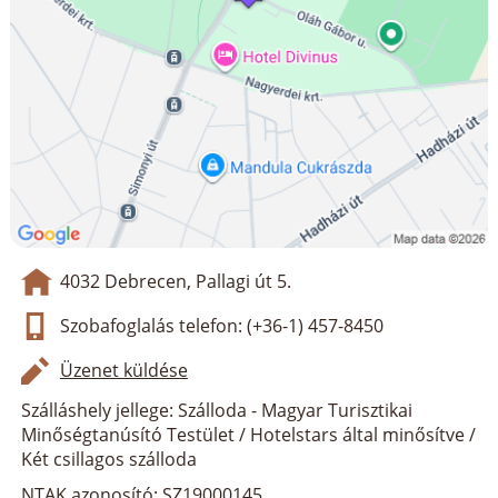
4032 Debrecen, Pallagi út 5.
Szobafoglalás telefon: (+36-1) 457-8450
Üzenet küldése
Szálláshely jellege: Szálloda - Magyar Turisztikai
Minőségtanúsító Testület / Hotelstars által minősítve /
Két csillagos szálloda
NTAK azonosító: SZ19000145