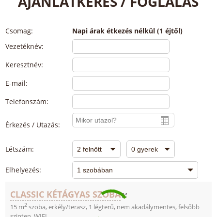
AJÁNLATKÉRÉS / FOGLALÁS
Csomag:
Napi árak étkezés nélkül (1 éjtől)
Vezetéknév:
Keresztnév:
E-mail:
Telefonszám:
Érkezés / Utazás:
Létszám:
Elhelyezés:
CLASSIC KÉTÁGYAS SZOBA
2
15 m
szoba, erkély/terasz, 1 légterű, nem akadálymentes, felsőbb
szinten, WIFI