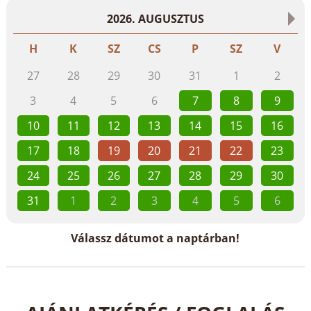
2026. AUGUSZTUS
H
K
SZ
CS
P
SZ
V
27
28
29
30
31
1
2
3
4
5
6
7
8
9
10
11
12
13
14
15
16
17
18
19
20
21
22
23
24
25
26
27
28
29
30
31
1
2
3
4
5
6
Válassz dátumot a naptárban!