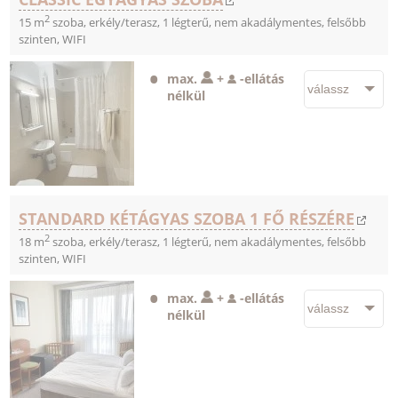
2
15 m
szoba, erkély/terasz, 1 légterű, nem akadálymentes, felsőbb
szinten, WIFI
max.
+
-
ellátás
nélkül
STANDARD KÉTÁGYAS SZOBA 1 FŐ RÉSZÉRE
2
18 m
szoba, erkély/terasz, 1 légterű, nem akadálymentes, felsőbb
szinten, WIFI
max.
+
-
ellátás
nélkül