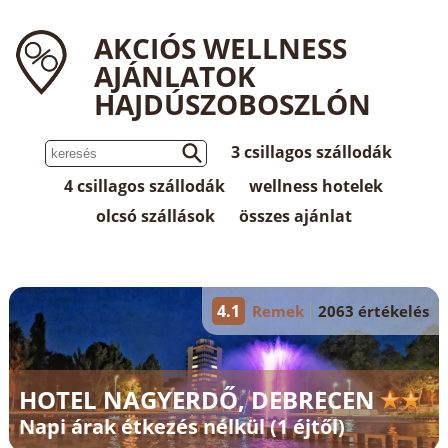
AKCIÓS WELLNESS
AJÁNLATOK
HAJDÚSZOBOSZLÓN
3 csillagos szállodák
4 csillagos szállodák
wellness hotelek
olcsó szállások
összes ajánlat
4.1
Remek
2063 értékelés
HOTEL NAGYERDŐ, DEBRECEN
Napi árak étkezés nélkül (1 éjtől)