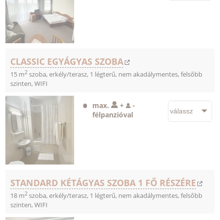
CLASSIC EGYÁGYAS SZOBA
2
15 m
szoba, erkély/terasz, 1 légterű, nem akadálymentes, felsőbb
szinten, WIFI
max.
+
-
félpanzióval
STANDARD KÉTÁGYAS SZOBA 1 FŐ RÉSZÉRE
2
18 m
szoba, erkély/terasz, 1 légterű, nem akadálymentes, felsőbb
szinten, WIFI