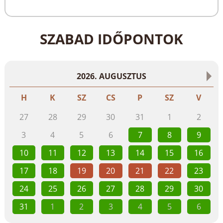
SZABAD IDŐPONTOK
2026. AUGUSZTUS
H
K
SZ
CS
P
SZ
V
27
28
29
30
31
1
2
3
4
5
6
7
8
9
10
11
12
13
14
15
16
17
18
19
20
21
22
23
24
25
26
27
28
29
30
31
1
2
3
4
5
6