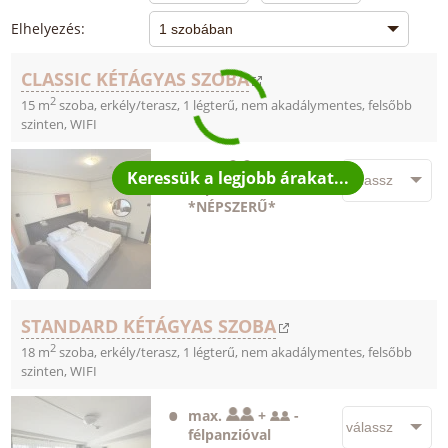
Elhelyezés:
CLASSIC KÉTÁGYAS SZOBA
2
15 m
szoba, erkély/terasz, 1 légterű, nem akadálymentes, felsőbb
szinten, WIFI
max.
+
-
félpanzióval
*NÉPSZERŰ*
STANDARD KÉTÁGYAS SZOBA
2
18 m
szoba, erkély/terasz, 1 légterű, nem akadálymentes, felsőbb
szinten, WIFI
max.
+
-
félpanzióval