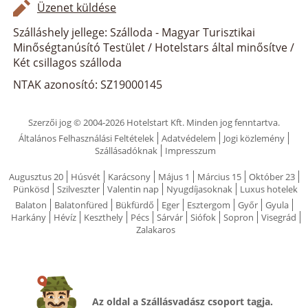
Üzenet küldése
Szálláshely jellege: Szálloda - Magyar Turisztikai
Minőségtanúsító Testület / Hotelstars által minősítve /
Két csillagos szálloda
NTAK azonosító: SZ19000145
Szerzői jog © 2004-2026 Hotelstart Kft. Minden jog fenntartva.
Általános Felhasználási Feltételek
Adatvédelem
Jogi közlemény
Szállásadóknak
Impresszum
Augusztus 20
Húsvét
Karácsony
Május 1
Március 15
Október 23
Pünkösd
Szilveszter
Valentin nap
Nyugdíjasoknak
Luxus hotelek
Balaton
Balatonfüred
Bükfürdő
Eger
Esztergom
Győr
Gyula
Harkány
Hévíz
Keszthely
Pécs
Sárvár
Siófok
Sopron
Visegrád
Zalakaros
Az oldal a Szállásvadász csoport tagja.