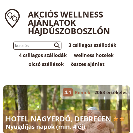
AKCIÓS WELLNESS
AJÁNLATOK
HAJDÚSZOBOSZLÓN
3 csillagos szállodák
4 csillagos szállodák
wellness hotelek
olcsó szállások
összes ajánlat
4.1
Remek
2063 értékelés
HOTEL NAGYERDŐ, DEBRECEN
Nyugdíjas napok (min. 4 éj)